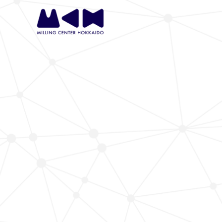
内
容
を
ス
キ
ッ
プ