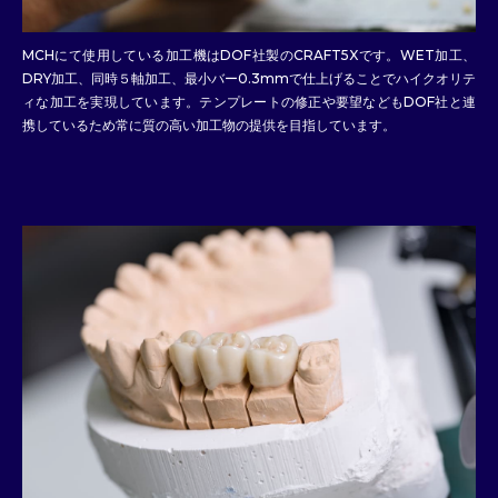
MCHにて使用している加工機はDOF社製のCRAFT5Xです。WET加工、
DRY加工、同時５軸加工、最小バー0.3mmで仕上げることでハイクオリテ
ィな加工を実現しています。テンプレートの修正や要望などもDOF社と連
携しているため常に質の高い加工物の提供を目指しています。