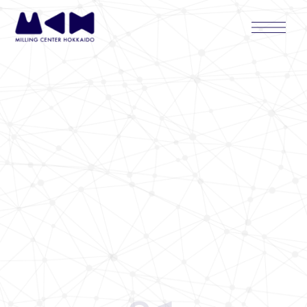
内
Main
容
Menu
を
ス
キ
ッ
プ