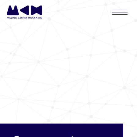
内
Main
容
Menu
を
ス
キ
ッ
プ