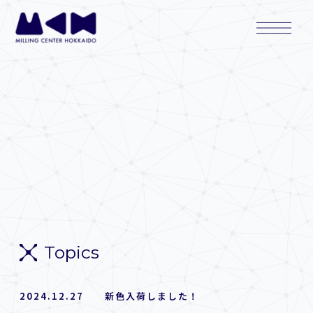
内
Main
容
Menu
を
ス
キ
ッ
プ
Topics
2024.12.27 新色入荷しました！