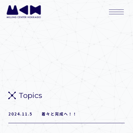
内
Main
容
Menu
を
ス
キ
ッ
プ
Topics
2024.11.5 着々と完成へ！！