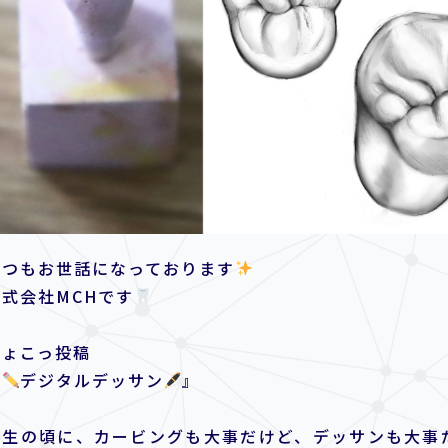
いつもお世話になっております
株式会社MCHです
ちょこっ投稿
『
デジタルデッサン
』
学生の頃に、カービングも大事だけど、デッサンも大事