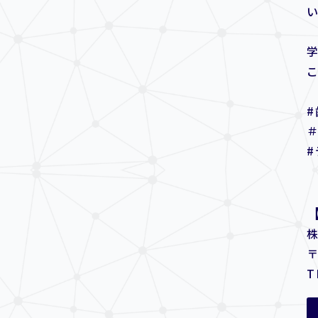
#
〒
T