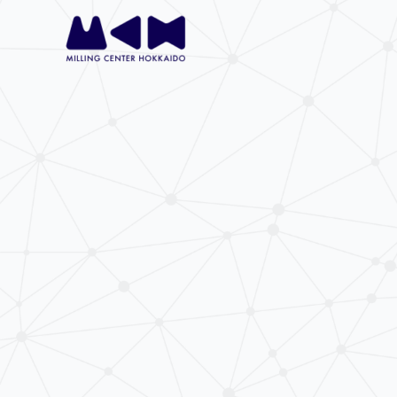
内
容
を
ス
キ
ッ
プ