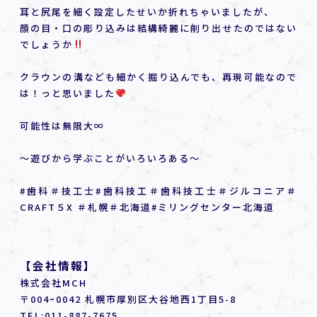
耳と尻尾を細く設定したせいか折れちゃいましたが、
顔の目・口の彫り込みは結構綺麗に削り出せたのではない
でしょうか
クラウンの溝なども細かく掘り込んでも、再現可能なので
は！っと思いました
可能性は無限大∞
〜遊びから学ぶことがいろいろある〜
#歯科＃技工士#歯科技工＃歯科技工士＃ジルコニア＃
CRAFT５X ＃札幌＃北海道#ミリングセンター北海道
【会社情報】
株式会社MCH
〒004ｰ0042 札幌市厚別区大谷地西1丁目5-8
TEL:
011-887-7675