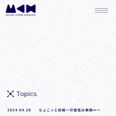
内
Main
容
Menu
を
ス
キ
ッ
プ
Topics
2024.04.26 ちょこっと投稿〜可能性は無限∞〜